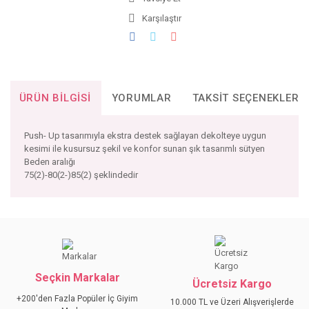
Karşılaştır
ÜRÜN BILGISI
YORUMLAR
TAKSIT SEÇENEKLERI
Push- Up tasarımıyla ekstra destek sağlayan dekolteye uygun
kesimi ile kusursuz şekil ve konfor sunan şık tasarımlı sütyen
Beden aralığı
75(2)-80(2-)85(2) şeklindedir
Bu ürünün fiyat bilgisi, resim, ürün açıklamalarında ve diğer
konularda yetersiz gördüğünüz noktaları öneri formunu
Bu ürüne ilk yorumu siz yapın!
kullanarak tarafımıza iletebilirsiniz.
Görüş ve önerileriniz için teşekkür ederiz.
Seçkin Markalar
YORUM YAZ
Ücretsiz Kargo
Ürün resmi kalitesiz, bozuk veya görüntülenemiyor.
+200'den Fazla Popüler İç Giyim
10.000 TL ve Üzeri Alışverişlerde