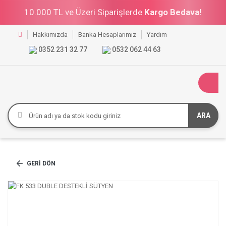
10.000 TL ve Üzeri Siparişlerde
Kargo Bedava!
Hakkımızda
Banka Hesaplarımız
Yardım
0352 231 32 77
0532 062 44 63
ARA
GERI DÖN