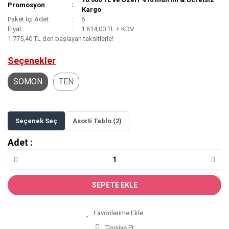
Promosyon
Kargo
Paket İçi Adet:
6
Fiyat
1.614,00 TL + KDV
1.775,40 TL den başlayan taksitlerle!
Seçenekler
SOMON
TEN
Seçenek Seç
Asorti Tablo (2)
Adet :
SEPETE EKLE
Tavsiye Et