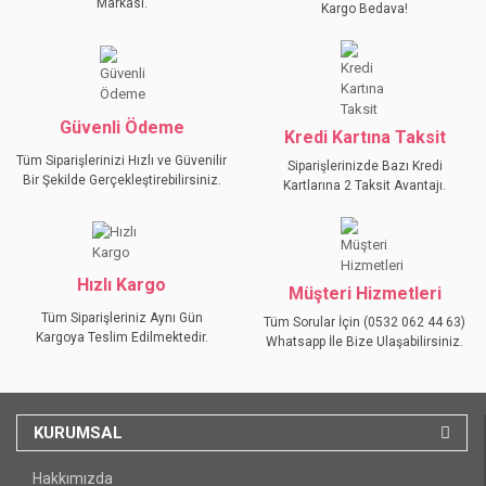
Ürün açıklamasında eksik bilgiler bulunuyor.
Markası.
Kargo Bedava!
Ürün bilgilerinde hatalar bulunuyor.
Ürün fiyatı diğer sitelerden daha pahalı.
Bu ürüne benzer farklı alternatifler olmalı.
Güvenli Ödeme
Kredi Kartına Taksit
Tüm Siparişlerinizi Hızlı ve Güvenilir
Siparişlerinizde Bazı Kredi
Bir Şekilde Gerçekleştirebilirsiniz.
Kartlarına 2 Taksit Avantajı.
GÖNDER
Hızlı Kargo
Müşteri Hizmetleri
Tüm Siparişleriniz Aynı Gün
Tüm Sorular İçin (0532 062 44 63)
Kargoya Teslim Edilmektedir.
Whatsapp İle Bize Ulaşabilirsiniz.
KURUMSAL
Hakkımızda