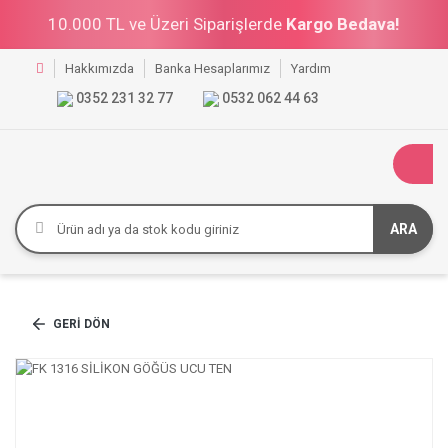
10.000 TL ve Üzeri Siparişlerde
Kargo Bedava!
Hakkımızda
Banka Hesaplarımız
Yardım
0352 231 32 77
0532 062 44 63
ARA
GERI DÖN