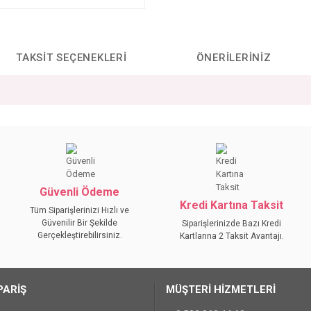
TAKSIT SEÇENEKLERI
ÖNERILERINIZ
da yetersiz gördüğünüz noktaları öneri formunu kullanarak tarafımıza iletebilirs
Bu ürüne ilk yorumu siz yapın!
YORUM YAZ
Güvenli Ödeme
Kredi Kartına Taksit
Tüm Siparişlerinizi Hızlı ve
Güvenilir Bir Şekilde
Siparişlerinizde Bazı Kredi
Gerçekleştirebilirsiniz.
Kartlarına 2 Taksit Avantajı.
PARİŞ
MÜŞTERİ HİZMETLERİ