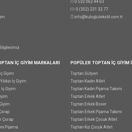
0 532 062 44 63
0 (352) 231 32 77
GÖNDER
tum
info@kuloglutekstil.com.tr
ilgilerimiz
PTAN İÇ GİYİM MARKALARI
POPÜLER TOPTAN İÇ GİYİM 
İç Giyim
Toptan Sütyen
ıldızı İç Giyim
Toptan Kadın Atlet
 İç Giyim
Toptan Kadın Pijama Takımı
Giyim
Toptan Erkek Atlet
 Giyim
Toptan Erkek Boxer
Çorap
Toptan Erkek Pijama Takımı
r Çorap
Toptan Erkek Çocuk Atlet
ni Pijama
Toptan Kız Çocuk Atlet