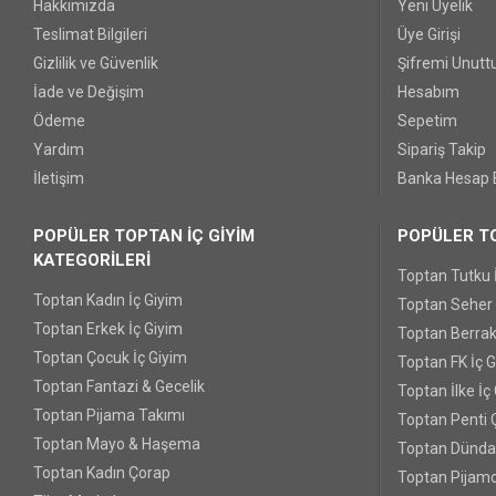
Hakkımızda
Yeni Üyelik
Teslimat Bilgileri
Üye Girişi
Gizlilik ve Güvenlik
Şifremi Unut
İade ve Değişim
Hesabım
Ödeme
Sepetim
Yardım
Sipariş Takip
İletişim
Banka Hesap B
POPÜLER TOPTAN İÇ GİYİM
POPÜLER TO
KATEGORİLERİ
Toptan Tutku 
Toptan Kadın İç Giyim
Toptan Seher Y
Toptan Erkek İç Giyim
Toptan Berrak
Toptan Çocuk İç Giyim
Toptan FK İç 
Toptan Fantazi & Gecelik
Toptan İlke İç
Toptan Pijama Takımı
Toptan Penti 
Toptan Mayo & Haşema
Toptan Dünda
Toptan Kadın Çorap
Toptan Pijamo