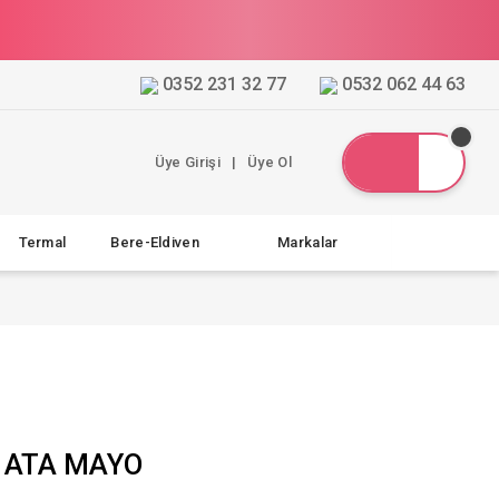
0352 231 32 77
0532 062 44 63
Üye Girişi
|
Üye Ol
Termal
Bere-Eldiven
Markalar
0 ATA MAYO