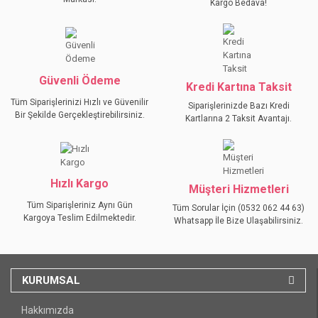
Kargo Bedava!
Ürün bilgilerinde hatalar bulunuyor.
Ürün fiyatı diğer sitelerden daha pahalı.
Bu ürüne benzer farklı alternatifler olmalı.
Güvenli Ödeme
Kredi Kartına Taksit
Tüm Siparişlerinizi Hızlı ve Güvenilir
Siparişlerinizde Bazı Kredi
Bir Şekilde Gerçekleştirebilirsiniz.
Kartlarına 2 Taksit Avantajı.
GÖNDER
Hızlı Kargo
Müşteri Hizmetleri
Tüm Siparişleriniz Aynı Gün
Tüm Sorular İçin (0532 062 44 63)
Kargoya Teslim Edilmektedir.
Whatsapp İle Bize Ulaşabilirsiniz.
KURUMSAL
Hakkımızda