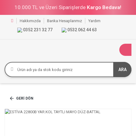
10.000 TL ve Üzeri Siparişlerde
Kargo Bedava!
Hakkımızda
Banka Hesaplarımız
Yardım
0352 231 32 77
0532 062 44 63
ARA
GERI DÖN