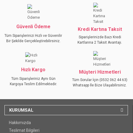
Ürün bilgilerinde hatalar bulunuyor.
Ürün fiyatı diğer sitelerden daha pahalı.
Bu ürüne benzer farklı alternatifler olmalı.
Güvenli Ödeme
Kredi Kartına Taksit
Tüm Siparişlerinizi Hızlı ve Güvenilir
Siparişlerinizde Bazı Kredi
Bir Şekilde Gerçekleştirebilirsiniz.
Kartlarına 2 Taksit Avantajı.
GÖNDER
Hızlı Kargo
Müşteri Hizmetleri
Tüm Siparişleriniz Aynı Gün
Tüm Sorular İçin (0532 062 44 63)
Kargoya Teslim Edilmektedir.
Whatsapp İle Bize Ulaşabilirsiniz.
KURUMSAL
Hakkımızda
Teslimat Bilgileri