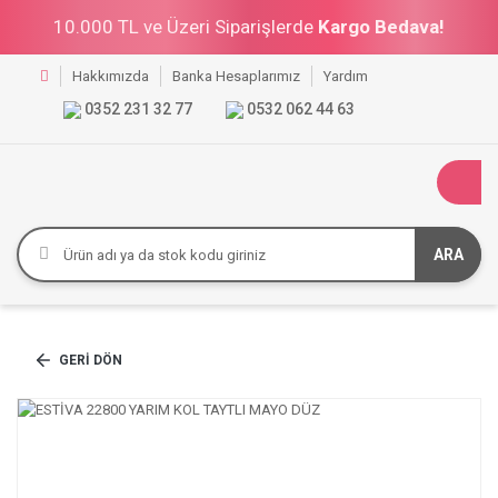
10.000 TL ve Üzeri Siparişlerde
Kargo Bedava!
Hakkımızda
Banka Hesaplarımız
Yardım
0352 231 32 77
0532 062 44 63
ARA
GERI DÖN