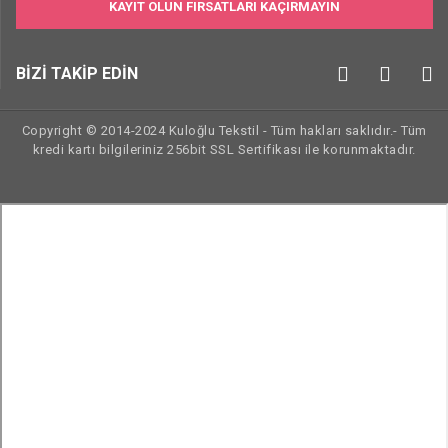
KAYIT OLUN FIRSATLARI KAÇIRMAYIN
BİZİ TAKİP EDİN
Copyright © 2014-2024 Kuloğlu Tekstil - Tüm hakları saklıdır.- Tüm
kredi kartı bilgileriniz 256bit SSL Sertifikası ile korunmaktadır.