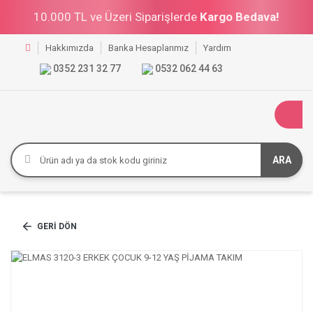
10.000 TL ve Üzeri Siparişlerde
Kargo Bedava!
Hakkımızda
Banka Hesaplarımız
Yardım
0352 231 32 77
0532 062 44 63
ARA
GERI DÖN