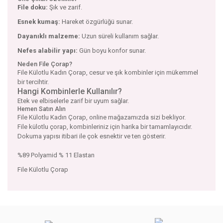
File doku:
Şık ve zarif.
Esnek kumaş:
Hareket özgürlüğü sunar.
Dayanıklı malzeme:
Uzun süreli kullanım sağlar.
Nefes alabilir yapı:
Gün boyu konfor sunar.
Neden File Çorap?
File Külotlu Kadın Çorap, cesur ve şık kombinler için mükemmel
bir tercihtir.
Hangi Kombinlerle Kullanılır?
Etek ve elbiselerle zarif bir uyum sağlar.
Hemen Satın Alın
File Külotlu Kadın Çorap, online mağazamızda sizi bekliyor.
File külotlu çorap, kombinleriniz için harika bir tamamlayıcıdır.
Dokuma yapısı itibari ile çok esnektir ve ten gösterir.
%89 Polyamid % 11 Elastan
File Külotlu Çorap
Bu ürünün fiyat bilgisi, resim, ürün açıklamalarında ve diğer
konularda yetersiz gördüğünüz noktaları öneri formunu
Bu ürüne ilk yorumu siz yapın!