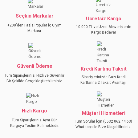
kullanarak tarafımıza iletebilirsiniz.
Görüş ve önerileriniz için teşekkür ederiz.
Seçkin Markalar
YORUM YAZ
Ücretsiz Kargo
Ürün resmi kalitesiz, bozuk veya görüntülenemiyor.
+200'den Fazla Popüler İç Giyim
10.000 TL ve Üzeri Alışverişlerde
Ürün açıklamasında eksik bilgiler bulunuyor.
Markası.
Kargo Bedava!
Ürün bilgilerinde hatalar bulunuyor.
Ürün fiyatı diğer sitelerden daha pahalı.
Bu ürüne benzer farklı alternatifler olmalı.
Güvenli Ödeme
Kredi Kartına Taksit
Tüm Siparişlerinizi Hızlı ve Güvenilir
Siparişlerinizde Bazı Kredi
Bir Şekilde Gerçekleştirebilirsiniz.
Kartlarına 2 Taksit Avantajı.
GÖNDER
Hızlı Kargo
Müşteri Hizmetleri
Tüm Siparişleriniz Aynı Gün
Tüm Sorular İçin (0532 062 44 63)
Kargoya Teslim Edilmektedir.
Whatsapp İle Bize Ulaşabilirsiniz.