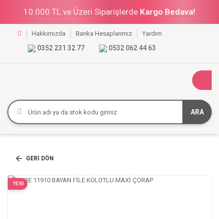
10.000 TL ve Üzeri Siparişlerde
Kargo Bedava!
Hakkımızda
Banka Hesaplarımız
Yardım
0352 231 32 77
0532 062 44 63
ARA
GERI DÖN
YENİ