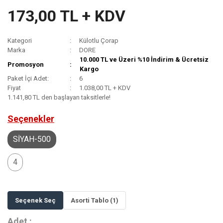
173,00 TL + KDV
Kategori
Külotlu Çorap
Marka
DORE
10.000 TL ve Üzeri %10 İndirim & Ücretsiz
Promosyon
Kargo
Paket İçi Adet:
6
Fiyat
1.038,00 TL + KDV
1.141,80 TL den başlayan taksitlerle!
Seçenekler
SİYAH-500
4
Seçenek Seç
Asorti Tablo (1)
Adet :