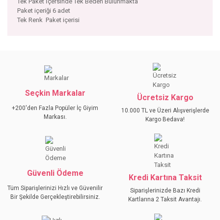
Tek Paket İçersinde Tek Beden Bulunmakta
Paket içeriği 6 adet
Tek Renk Paket içerisi
Bu ürünün fiyat bilgisi, resim, ürün açıklamalarında ve diğer
konularda yetersiz gördüğünüz noktaları öneri formunu
Bu ürüne ilk yorumu siz yapın!
kullanarak tarafımıza iletebilirsiniz.
Görüş ve önerileriniz için teşekkür ederiz.
Seçkin Markalar
YORUM YAZ
Ücretsiz Kargo
Ürün resmi kalitesiz, bozuk veya görüntülenemiyor.
+200'den Fazla Popüler İç Giyim
10.000 TL ve Üzeri Alışverişlerde
Ürün açıklamasında eksik bilgiler bulunuyor.
Markası.
Kargo Bedava!
Ürün bilgilerinde hatalar bulunuyor.
Ürün fiyatı diğer sitelerden daha pahalı.
Bu ürüne benzer farklı alternatifler olmalı.
Güvenli Ödeme
Kredi Kartına Taksit
Tüm Siparişlerinizi Hızlı ve Güvenilir
Siparişlerinizde Bazı Kredi
Bir Şekilde Gerçekleştirebilirsiniz.
Kartlarına 2 Taksit Avantajı.