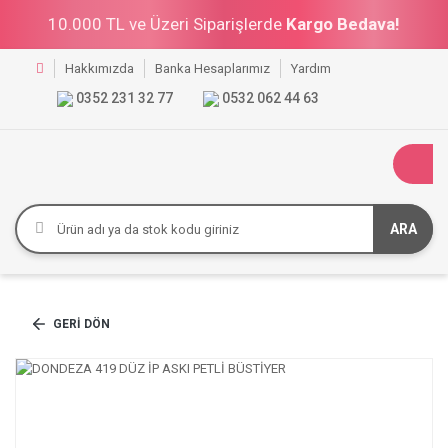
10.000 TL ve Üzeri Siparişlerde
Kargo Bedava!
Hakkımızda
Banka Hesaplarımız
Yardım
0352 231 32 77
0532 062 44 63
ARA
GERI DÖN