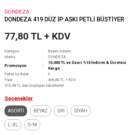
DONDEZA
DONDEZA 419 DÜZ İP ASKI PETLİ BÜSTİYER
77,80 TL + KDV
Kategori
Bayan Sütyen
Marka
DONDEZA
10.000 TL ve Üzeri %10 İndirim & Ücretsiz
Promosyon
Kargo
Paket İçi Adet:
6
Fiyat
466,80 TL + KDV
513,48 TL den başlayan taksitlerle!
Seçenekler
ASORTİ
BEYAZ
GRİ
SİYAH
L-XL
S-M