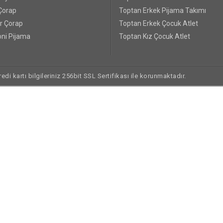
Çorap
Toptan Erkek Pijama Takımı
r Çorap
Toptan Erkek Çocuk Atlet
ni Pijama
Toptan Kız Çocuk Atlet
di kartı bilgileriniz 256bit SSL Sertifikası ile korunmaktadır.