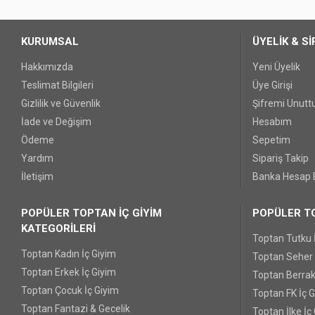
Bu ürüne benzer farklı alternatifler olmalı.
KURUMSAL
ÜYELİK & Sİ
Hakkımızda
Yeni Üyelik
Teslimat Bilgileri
Üye Girişi
Gizlilik ve Güvenlik
Şifremi Unut
İade ve Değişim
Hesabım
Ödeme
Sepetim
Yardım
Sipariş Takip
İletişim
Banka Hesap B
POPÜLER TOPTAN İÇ GİYİM
POPÜLER TO
KATEGORİLERİ
Toptan Tutku 
Toptan Kadın İç Giyim
Toptan Seher Y
Toptan Erkek İç Giyim
Toptan Berrak
Toptan Çocuk İç Giyim
Toptan FK İç 
Toptan Fantazi & Gecelik
Toptan İlke İç