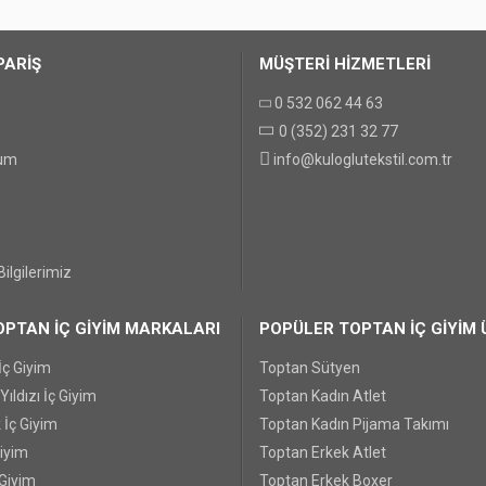
PARİŞ
MÜŞTERİ HİZMETLERİ
0 532 062 44 63
0 (352) 231 32 77
GÖNDER
tum
info@kuloglutekstil.com.tr
ilgilerimiz
PTAN İÇ GİYİM MARKALARI
POPÜLER TOPTAN İÇ GİYİM 
İç Giyim
Toptan Sütyen
ıldızı İç Giyim
Toptan Kadın Atlet
 İç Giyim
Toptan Kadın Pijama Takımı
Giyim
Toptan Erkek Atlet
 Giyim
Toptan Erkek Boxer