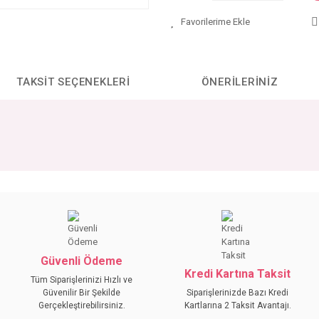
TAKSIT SEÇENEKLERI
ÖNERILERINIZ
da yetersiz gördüğünüz noktaları öneri formunu kullanarak tarafımıza iletebilirs
Bu ürüne ilk yorumu siz yapın!
YORUM YAZ
Güvenli Ödeme
Kredi Kartına Taksit
Tüm Siparişlerinizi Hızlı ve
Güvenilir Bir Şekilde
Siparişlerinizde Bazı Kredi
Gerçekleştirebilirsiniz.
Kartlarına 2 Taksit Avantajı.