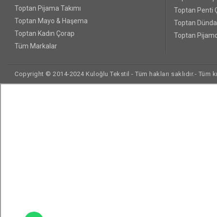
Toptan Pijama Takımı
Toptan Penti 
Toptan Mayo & Haşema
Toptan Dünda
Toptan Kadın Çorap
Toptan Pijamo
Tüm Markalar
Copyright © 2014-2024 Kuloğlu Tekstil - Tüm hakları saklıdır.- Tüm kre