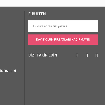
E-BÜLTEN
KAYIT OLUN FIRSATLARI KAÇIRMAYIN
BİZİ TAKİP EDİN
ÜRÜNLERİ