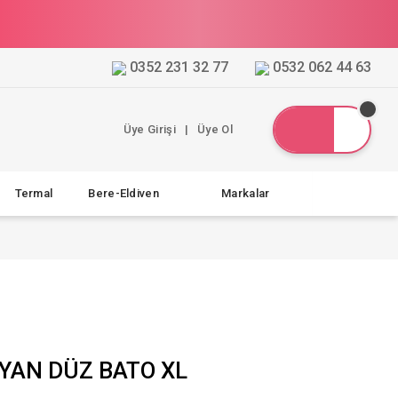
0352 231 32 77
0532 062 44 63
Üye Girişi
|
Üye Ol
Termal
Bere-Eldiven
Markalar
YAN DÜZ BATO XL