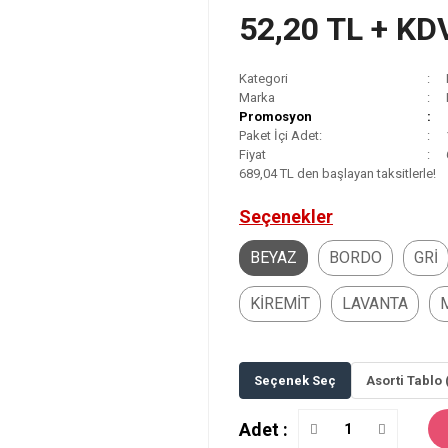
52,20 TL + KD
Kategori
Marka
Promosyon
Paket İçi Adet:
Fiyat
689,04 TL den başlayan taksitlerle!
Seçenekler
BEYAZ
BORDO
GRİ
KİREMİT
LAVANTA
Seçenek Seç
Asorti Tablo 
Adet :