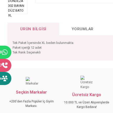
ÜRÜN BILGISI
YORUMLAR
Tek Paket İçersinde XL beden bulunmakta
Paket içeriği 12 adet
40
Tek Renk Seçenekli
77
Bu ürünün fiyat bilgisi, resim, ürün açıklamalarında ve diğer konular
Görüş ve önerileriniz için teşekkür ederiz.
ın
Ürün resmi kalitesiz, bozuk veya görüntülenemiyor.
Seçkin Markalar
Ürün açıklamasında eksik bilgiler bulunuyor.
Ücretsiz Kargo
Ürün bilgilerinde hatalar bulunuyor.
+200'den Fazla Popüler İç Giyim
10.000 TL ve Üzeri Alışverişlerde
Markası.
Ürün fiyatı diğer sitelerden daha pahalı.
Kargo Bedava!