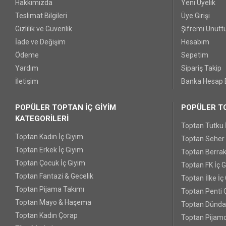
Hakkımızda
Yeni Üyelik
Teslimat Bilgileri
Üye Girişi
Gizlilik ve Güvenlik
Şifremi Unut
İade ve Değişim
Hesabım
Ödeme
Sepetim
Yardım
Sipariş Takip
İletişim
Banka Hesap B
POPÜLER TOPTAN İÇ GİYİM
POPÜLER TO
KATEGORİLERİ
Toptan Tutku 
Toptan Kadın İç Giyim
Toptan Seher Y
Toptan Erkek İç Giyim
Toptan Berrak
Toptan Çocuk İç Giyim
Toptan FK İç 
Toptan Fantazi & Gecelik
Toptan İlke İç
Toptan Pijama Takımı
Toptan Penti 
Toptan Mayo & Haşema
Toptan Dünda
Toptan Kadın Çorap
Toptan Pijamo