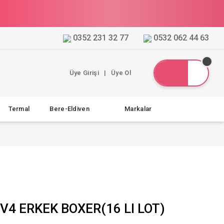
0352 231 32 77
0532 062 44 63
Üye Girişi
|
Üye Ol
Termal
Bere-Eldiven
Markalar
4 ERKEK BOXER(16 LI LOT)