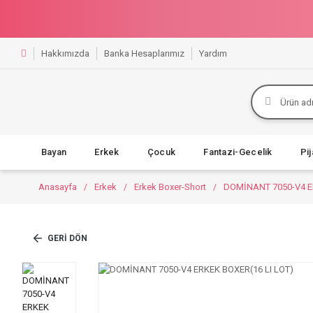
Hakkımızda
Banka Hesaplarımız
Yardım
Bayan
Erkek
Çocuk
Fantazi-Gecelik
Pi
Anasayfa
Erkek
Erkek Boxer-Short
DOMİNANT 7050-V4 E
GERI DÖN