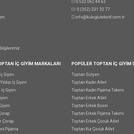
0 532 062 44 63
0 (352) 231 32 77
GÖNDER
tum
info@kuloglutekstil.com.tr
ilgilerimiz
PTAN İÇ GİYİM MARKALARI
POPÜLER TOPTAN İÇ GİYİM 
İç Giyim
Toptan Sütyen
ıldızı İç Giyim
Toptan Kadın Atlet
 İç Giyim
Toptan Kadın Pijama Takımı
Giyim
Toptan Erkek Atlet
 Giyim
Toptan Erkek Boxer
Çorap
Toptan Erkek Pijama Takımı
r Çorap
Toptan Erkek Çocuk Atlet
ni Pijama
Toptan Kız Çocuk Atlet