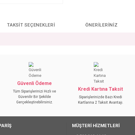
TAKSIT SEÇENEKLERI
ÖNERILERINIZ
da yetersiz gördüğünüz noktaları öneri formunu kullanarak tarafımıza iletebilirs
Bu ürüne ilk yorumu siz yapın!
YORUM YAZ
Güvenli Ödeme
Kredi Kartına Taksit
Tüm Siparişlerinizi Hızlı ve
Güvenilir Bir Şekilde
Siparişlerinizde Bazı Kredi
Gerçekleştirebilirsiniz.
Kartlarına 2 Taksit Avantajı.
PARİŞ
MÜŞTERİ HİZMETLERİ