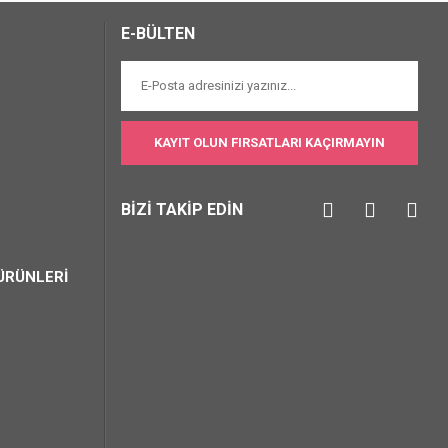
E-BÜLTEN
KAYIT OLUN FIRSATLARI KAÇIRMAYIN
BİZİ TAKİP EDİN
ÜRÜNLERİ