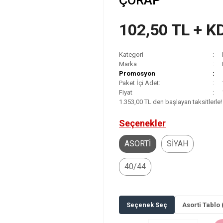
ÇORAP
102,50 TL + K
Kategori
Marka
Promosyon
Paket İçi Adet:
Fiyat
1.353,00 TL den başlayan taksitlerle!
Seçenekler
ASORTİ
SİYAH
40/44
Seçenek Seç
Asorti Tablo 