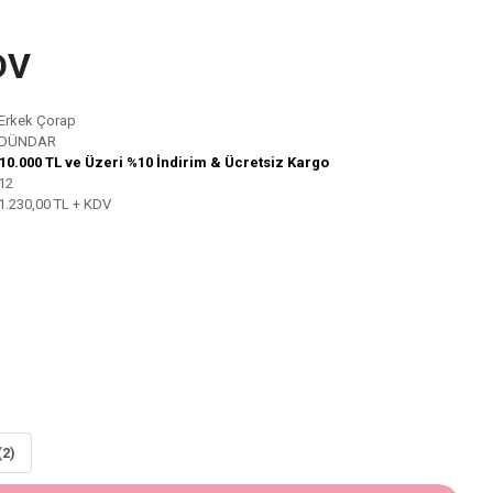
DV
Erkek Çorap
DÜNDAR
10.000 TL ve Üzeri %10 İndirim & Ücretsiz Kargo
12
1.230,00 TL + KDV
(2)