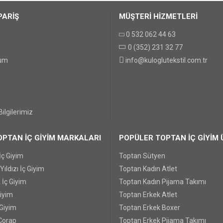
PARİŞ
MÜŞTERİ HİZMETLERİ
0 532 062 44 63
0 (352) 231 32 77
GÖNDER
tum
info@kuloglutekstil.com.tr
ilgilerimiz
PTAN İÇ GİYİM MARKALARI
POPÜLER TOPTAN İÇ GİYİM 
İç Giyim
Toptan Sütyen
ıldızı İç Giyim
Toptan Kadın Atlet
 İç Giyim
Toptan Kadın Pijama Takımı
Giyim
Toptan Erkek Atlet
 Giyim
Toptan Erkek Boxer
Çorap
Toptan Erkek Pijama Takımı