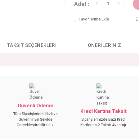
Adet :
TAKSIT SEÇENEKLERI
ÖNERILERINIZ
da yetersiz gördüğünüz noktaları öneri formunu kullanarak tarafımıza iletebilirs
Bu ürüne ilk yorumu siz yapın!
YORUM YAZ
Güvenli Ödeme
Kredi Kartına Taksit
Tüm Siparişlerinizi Hızlı ve
Güvenilir Bir Şekilde
Siparişlerinizde Bazı Kredi
Gerçekleştirebilirsiniz.
Kartlarına 2 Taksit Avantajı.