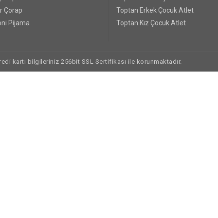
r Çorap
Toptan Erkek Çocuk Atlet
ni Pijama
Toptan Kız Çocuk Atlet
di kartı bilgileriniz 256bit SSL Sertifikası ile korunmaktadır.