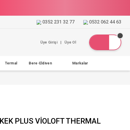
0352 231 32 77
0532 062 44 63
Üye Girişi
|
Üye Ol
Termal
Bere-Eldiven
Markalar
KEK PLUS VİOLOFT THERMAL