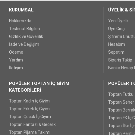
KURUMSAL
ÜYELİK & Sİ
Hakkımızda
Yeni Üyelik
Teslimat Bilgileri
Üye Girişi
Gizlilik ve Güvenlik
Şifremi Unut
İade ve Değişim
Hesabım
Ödeme
Sepetim
Yardım
Sipariş Takip
İletişim
Banka Hesap B
POPÜLER TOPTAN İÇ GİYİM
POPÜLER TO
KATEGORİLERİ
Toptan Tutku 
Toptan Kadın İç Giyim
Toptan Seher Y
Toptan Erkek İç Giyim
Toptan Berrak
Toptan Çocuk İç Giyim
Toptan FK İç 
Toptan Fantazi & Gecelik
Toptan İlke İç
Toptan Pijama Takımı
Toptan Penti 