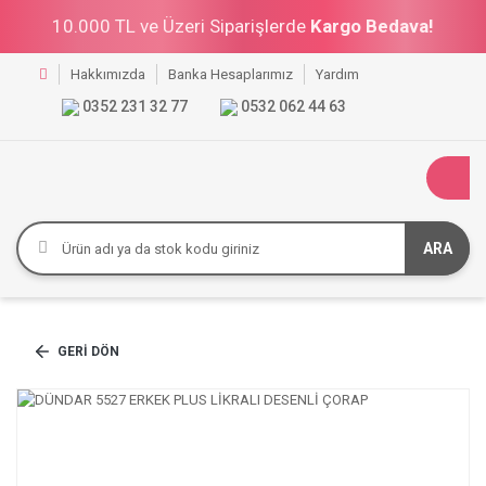
10.000 TL ve Üzeri Siparişlerde
Kargo Bedava!
Hakkımızda
Banka Hesaplarımız
Yardım
0352 231 32 77
0532 062 44 63
ARA
GERI DÖN