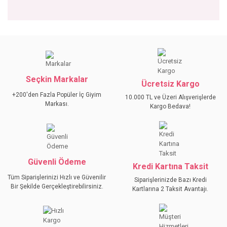
Bu ürünün fiyat bilgisi, resim, ürün açıklamalarında ve diğer
konularda yetersiz gördüğünüz noktaları öneri formunu
Bu ürüne ilk yorumu siz yapın!
kullanarak tarafımıza iletebilirsiniz.
Görüş ve önerileriniz için teşekkür ederiz.
Seçkin Markalar
YORUM YAZ
Ücretsiz Kargo
Ürün resmi kalitesiz, bozuk veya görüntülenemiyor.
+200'den Fazla Popüler İç Giyim
10.000 TL ve Üzeri Alışverişlerde
Ürün açıklamasında eksik bilgiler bulunuyor.
Markası.
Kargo Bedava!
Ürün bilgilerinde hatalar bulunuyor.
Ürün fiyatı diğer sitelerden daha pahalı.
Bu ürüne benzer farklı alternatifler olmalı.
Güvenli Ödeme
Kredi Kartına Taksit
Tüm Siparişlerinizi Hızlı ve Güvenilir
Siparişlerinizde Bazı Kredi
Bir Şekilde Gerçekleştirebilirsiniz.
Kartlarına 2 Taksit Avantajı.
GÖNDER