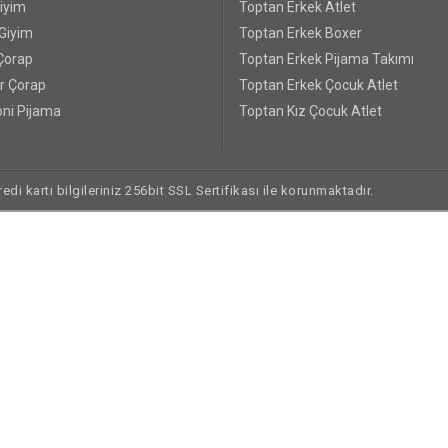
Giyim
Toptan Erkek Atlet
 Giyim
Toptan Erkek Boxer
Çorap
Toptan Erkek Pijama Takımı
r Çorap
Toptan Erkek Çocuk Atlet
ni Pijama
Toptan Kız Çocuk Atlet
di kartı bilgileriniz 256bit SSL Sertifikası ile korunmaktadır.