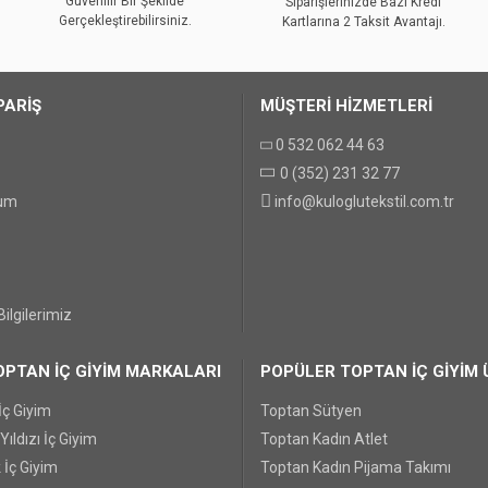
Güvenilir Bir Şekilde
Siparişlerinizde Bazı Kredi
Gerçekleştirebilirsiniz.
Kartlarına 2 Taksit Avantajı.
PARİŞ
MÜŞTERİ HİZMETLERİ
0 532 062 44 63
0 (352) 231 32 77
GÖNDER
tum
info@kuloglutekstil.com.tr
ilgilerimiz
PTAN İÇ GİYİM MARKALARI
POPÜLER TOPTAN İÇ GİYİM 
İç Giyim
Toptan Sütyen
ıldızı İç Giyim
Toptan Kadın Atlet
 İç Giyim
Toptan Kadın Pijama Takımı