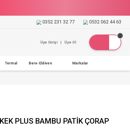
0352 231 32 77
0532 062 44 63
Üye Girişi
|
Üye Ol
Termal
Bere-Eldiven
Markalar
KEK PLUS BAMBU PATİK ÇORAP