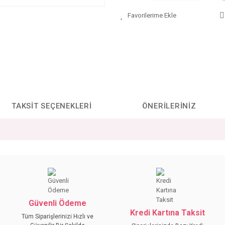
TAKSIT SEÇENEKLERI
ÖNERILERINIZ
da yetersiz gördüğünüz noktaları öneri formunu kullanarak tarafımıza iletebilirs
Bu ürüne ilk yorumu siz yapın!
YORUM YAZ
Güvenli Ödeme
Kredi Kartına Taksit
Tüm Siparişlerinizi Hızlı ve