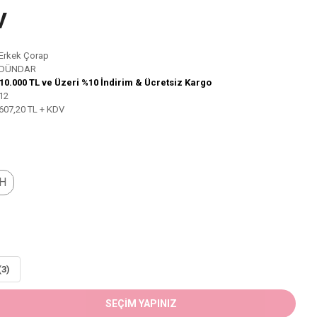
V
Erkek Çorap
DÜNDAR
10.000 TL ve Üzeri %10 İndirim & Ücretsiz Kargo
12
607,20 TL + KDV
AH
(3)
SEÇİM YAPINIZ