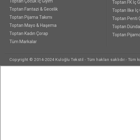
Toptan Çocuk İç Giyim
Toptan FK İç 
Toptan Fantazi & Gecelik
Toptan İlke İç
Toptan Pijama Takımı
Toptan Penti 
Toptan Mayo & Haşema
Toptan Dünda
Toptan Kadın Çorap
Toptan Pijamo
Tüm Markalar
Copyright © 2014-2024 Kuloğlu Tekstil - Tüm hakları saklıdır.- Tüm kre