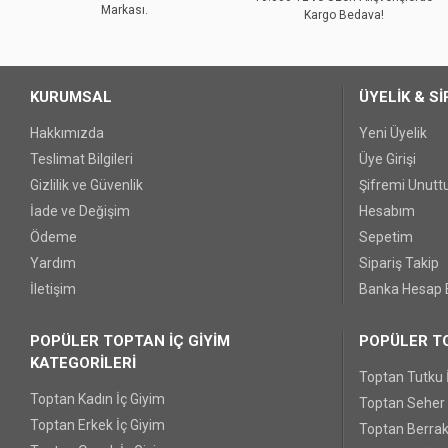
Markası.
Ürün fiyatı diğer sitelerden daha pahalı.
Kargo Bedava!
Bu ürüne benzer farklı alternatifler olmalı.
KURUMSAL
ÜYELİK & Sİ
Hakkımızda
Yeni Üyelik
Teslimat Bilgileri
Üye Girişi
Gizlilik ve Güvenlik
Şifremi Unut
İade ve Değişim
Hesabım
Ödeme
Sepetim
Yardım
Sipariş Takip
İletişim
Banka Hesap B
POPÜLER TOPTAN İÇ GİYİM
POPÜLER TO
KATEGORİLERİ
Toptan Tutku 
Toptan Kadın İç Giyim
Toptan Seher Y
Toptan Erkek İç Giyim
Toptan Berrak