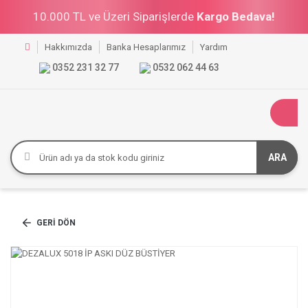
10.000 TL ve Üzeri Siparişlerde
Kargo Bedava!
Hakkımızda
Banka Hesaplarımız
Yardım
0352 231 32 77
0532 062 44 63
ARA
GERI DÖN