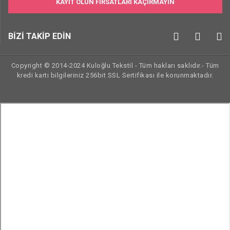
KAYIT OLUN FIRSATLARI KAÇIRMAYIN
BİZİ TAKİP EDİN
Copyright © 2014-2024 Kuloğlu Tekstil - Tüm hakları saklıdır.- Tüm
kredi kartı bilgileriniz 256bit SSL Sertifikası ile korunmaktadır.