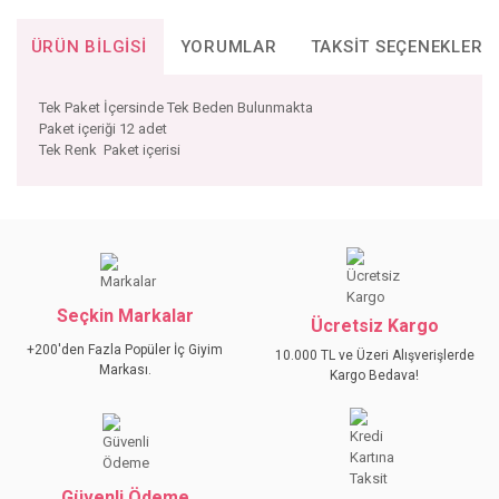
ÜRÜN BILGISI
YORUMLAR
TAKSIT SEÇENEKLERI
Tek Paket İçersinde Tek Beden Bulunmakta
Paket içeriği 12 adet
Tek Renk Paket içerisi
Bu ürünün fiyat bilgisi, resim, ürün açıklamalarında ve diğer
konularda yetersiz gördüğünüz noktaları öneri formunu
Bu ürüne ilk yorumu siz yapın!
kullanarak tarafımıza iletebilirsiniz.
Görüş ve önerileriniz için teşekkür ederiz.
Seçkin Markalar
YORUM YAZ
Ücretsiz Kargo
Ürün resmi kalitesiz, bozuk veya görüntülenemiyor.
+200'den Fazla Popüler İç Giyim
10.000 TL ve Üzeri Alışverişlerde
Ürün açıklamasında eksik bilgiler bulunuyor.
Markası.
Kargo Bedava!
Ürün bilgilerinde hatalar bulunuyor.
Ürün fiyatı diğer sitelerden daha pahalı.
Bu ürüne benzer farklı alternatifler olmalı.
Güvenli Ödeme