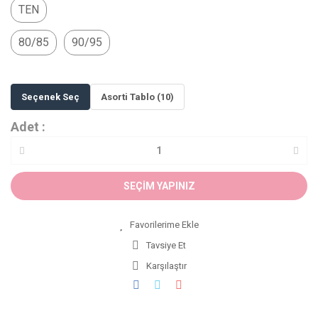
TEN
80/85
90/95
Seçenek Seç
Asorti Tablo (10)
Adet :
SEÇİM YAPINIZ
Tavsiye Et
Karşılaştır