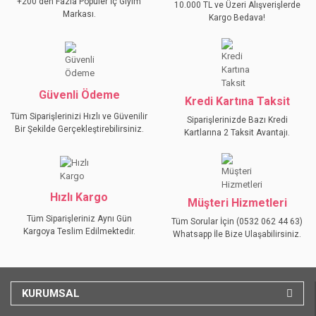
+200'den Fazla Popüler İç Giyim
10.000 TL ve Üzeri Alışverişlerde
Ürün açıklamasında eksik bilgiler bulunuyor.
Markası.
Kargo Bedava!
Ürün bilgilerinde hatalar bulunuyor.
Ürün fiyatı diğer sitelerden daha pahalı.
Bu ürüne benzer farklı alternatifler olmalı.
Güvenli Ödeme
Kredi Kartına Taksit
Tüm Siparişlerinizi Hızlı ve Güvenilir
Siparişlerinizde Bazı Kredi
Bir Şekilde Gerçekleştirebilirsiniz.
Kartlarına 2 Taksit Avantajı.
GÖNDER
Hızlı Kargo
Müşteri Hizmetleri
Tüm Siparişleriniz Aynı Gün
Tüm Sorular İçin (0532 062 44 63)
Kargoya Teslim Edilmektedir.
Whatsapp İle Bize Ulaşabilirsiniz.
KURUMSAL