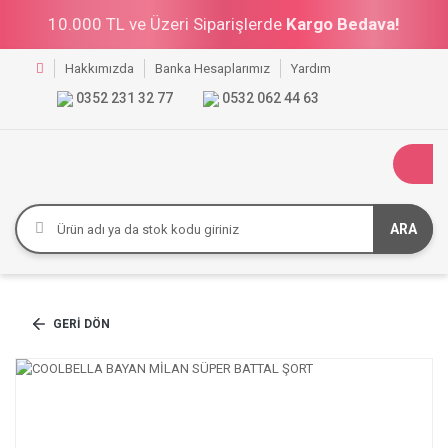
10.000 TL ve Üzeri Siparişlerde
Kargo Bedava!
Hakkımızda
Banka Hesaplarımız
Yardım
0352 231 32 77
0532 062 44 63
ARA
GERI DÖN