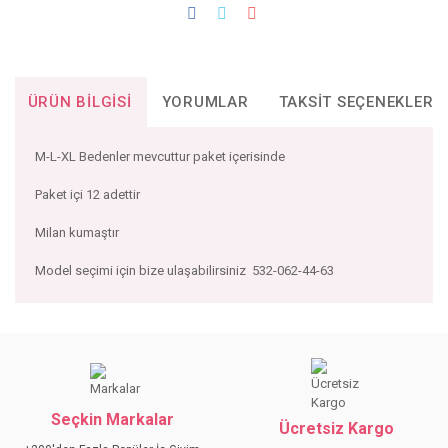
ÜRÜN BILGISI
YORUMLAR
TAKSIT SEÇENEKLERI
M-L-XL Bedenler mevcuttur paket içerisinde
Paket içi 12 adettir
Milan kumaştır
Model seçimi için bize ulaşabilirsiniz 532-062-44-63
Bu ürünün fiyat bilgisi, resim, ürün açıklamalarında ve diğer
konularda yetersiz gördüğünüz noktaları öneri formunu
Bu ürüne ilk yorumu siz yapın!
kullanarak tarafımıza iletebilirsiniz.
Görüş ve önerileriniz için teşekkür ederiz.
Seçkin Markalar
YORUM YAZ
Ücretsiz Kargo
Ürün resmi kalitesiz, bozuk veya görüntülenemiyor.