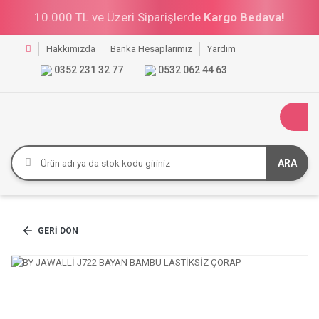
10.000 TL ve Üzeri Siparişlerde
Kargo Bedava!
Hakkımızda
Banka Hesaplarımız
Yardım
0352 231 32 77
0532 062 44 63
ARA
GERI DÖN