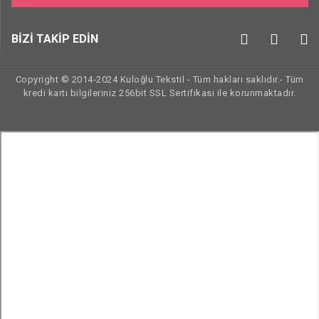
BİZİ TAKİP EDİN
Copyright © 2014-2024 Kuloğlu Tekstil - Tüm hakları saklıdır.- Tüm
kredi kartı bilgileriniz 256bit SSL Sertifikası ile korunmaktadır.