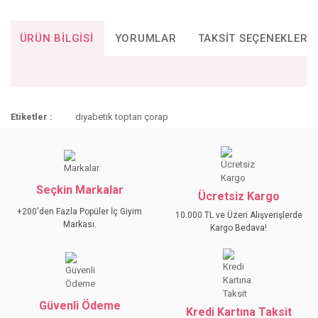
ÜRÜN BILGISI
YORUMLAR
TAKSIT SEÇENEKLERI
Bu ürünün fiyat bilgisi, resim, ürün açıklamalarında ve diğer
Etiketler :
diyabetik toptan çorap
konularda yetersiz gördüğünüz noktaları öneri formunu
Bu ürüne ilk yorumu siz yapın!
kullanarak tarafımıza iletebilirsiniz.
Görüş ve önerileriniz için teşekkür ederiz.
YORUM YAZ
Ürün resmi kalitesiz, bozuk veya görüntülenemiyor.
Seçkin Markalar
Ücretsiz Kargo
Ürün açıklamasında eksik bilgiler bulunuyor.
+200'den Fazla Popüler İç Giyim
10.000 TL ve Üzeri Alışverişlerde
Ürün bilgilerinde hatalar bulunuyor.
Markası.
Kargo Bedava!
Ürün fiyatı diğer sitelerden daha pahalı.
Bu ürüne benzer farklı alternatifler olmalı.
Güvenli Ödeme
Kredi Kartına Taksit