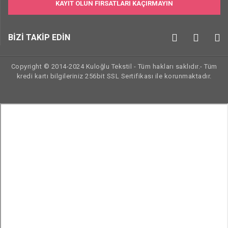
KAYIT OLUN FIRSATLARI KAÇIRMAYIN
BİZİ TAKİP EDİN
Copyright © 2014-2024 Kuloğlu Tekstil - Tüm hakları saklıdır.- Tüm
kredi kartı bilgileriniz 256bit SSL Sertifikası ile korunmaktadır.