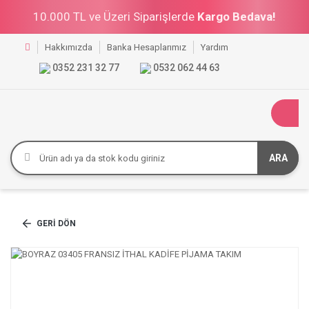
10.000 TL ve Üzeri Siparişlerde
Kargo Bedava!
Hakkımızda
Banka Hesaplarımız
Yardım
0352 231 32 77
0532 062 44 63
ARA
GERI DÖN