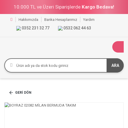
10.000 TL ve Üzeri Siparişlerde
Kargo Bedava!
Hakkımızda
Banka Hesaplarımız
Yardım
0352 231 32 77
0532 062 44 63
ARA
GERI DÖN