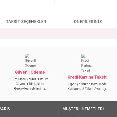
TAKSIT SEÇENEKLERI
ÖNERILERINIZ
da yetersiz gördüğünüz noktaları öneri formunu kullanarak tarafımıza iletebilirs
Bu ürüne ilk yorumu siz yapın!
YORUM YAZ
Güvenli Ödeme
Kredi Kartına Taksit
Tüm Siparişlerinizi Hızlı ve
Güvenilir Bir Şekilde
Siparişlerinizde Bazı Kredi
Gerçekleştirebilirsiniz.
Kartlarına 2 Taksit Avantajı.
PARİŞ
MÜŞTERİ HİZMETLERİ