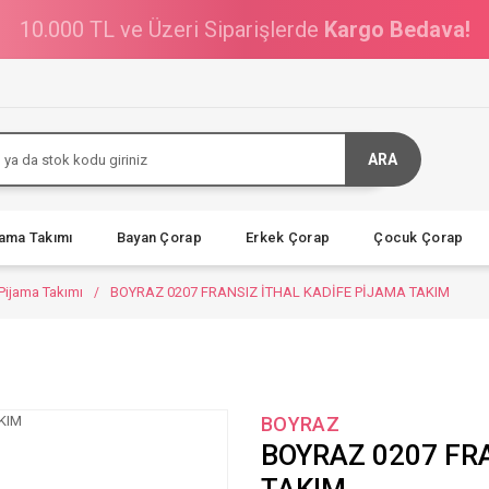
10.000 TL ve Üzeri Siparişlerde
Kargo Bedava!
ARA
jama Takımı
Bayan Çorap
Erkek Çorap
Çocuk Çorap
 Pijama Takımı
BOYRAZ 0207 FRANSIZ İTHAL KADİFE PİJAMA TAKIM
BOYRAZ
BOYRAZ 0207 FR