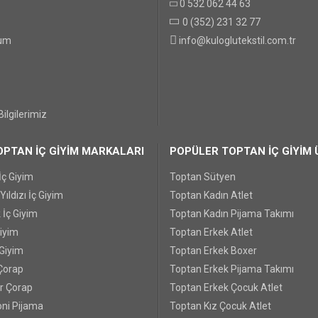
0 532 062 44 63
0 (352) 231 32 77
GÖNDER
tum
info@kuloglutekstil.com.tr
ilgilerimiz
PTAN İÇ GİYİM MARKALARI
POPÜLER TOPTAN İÇ GİYİM 
İç Giyim
Toptan Sütyen
ıldızı İç Giyim
Toptan Kadın Atlet
 İç Giyim
Toptan Kadın Pijama Takımı
Giyim
Toptan Erkek Atlet
 Giyim
Toptan Erkek Boxer
Çorap
Toptan Erkek Pijama Takımı
r Çorap
Toptan Erkek Çocuk Atlet
ni Pijama
Toptan Kız Çocuk Atlet