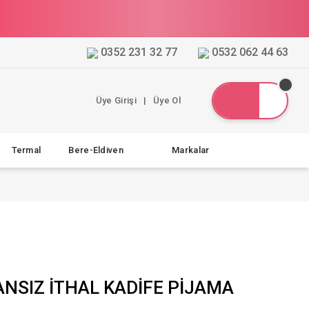
0352 231 32 77
0532 062 44 63
Üye Girişi
|
Üye Ol
Termal
Bere-Eldiven
Markalar
ANSIZ İTHAL KADİFE PİJAMA