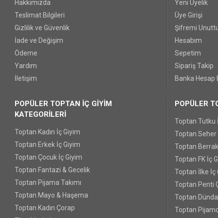
Hakkımızda
Yeni Üyelik
Teslimat Bilgileri
Üye Girişi
Gizlilik ve Güvenlik
Şifremi Unut
İade ve Değişim
Hesabım
Ödeme
Sepetim
Yardım
Sipariş Takip
İletişim
Banka Hesap B
POPÜLER TOPTAN İÇ GİYİM
POPÜLER TO
KATEGORİLERİ
Toptan Tutku 
Toptan Kadın İç Giyim
Toptan Seher Y
Toptan Erkek İç Giyim
Toptan Berrak
Toptan Çocuk İç Giyim
Toptan FK İç 
Toptan Fantazi & Gecelik
Toptan İlke İç
Toptan Pijama Takımı
Toptan Penti 
Toptan Mayo & Haşema
Toptan Dünda
Toptan Kadın Çorap
Toptan Pijamo