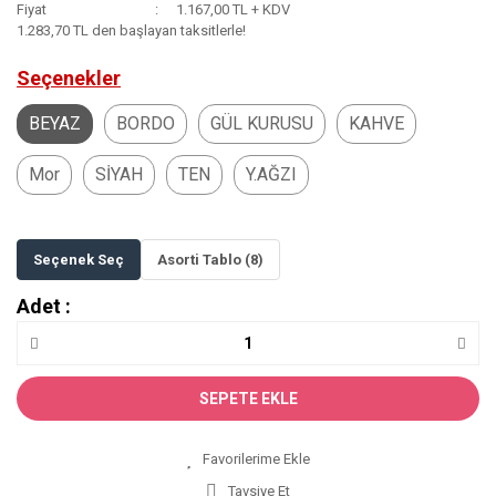
Fiyat
1.167,00 TL + KDV
1.283,70 TL den başlayan taksitlerle!
Seçenekler
BEYAZ
BORDO
GÜL KURUSU
KAHVE
Mor
SİYAH
TEN
Y.AĞZI
Seçenek Seç
Asorti Tablo (8)
Adet :
SEPETE EKLE
Tavsiye Et