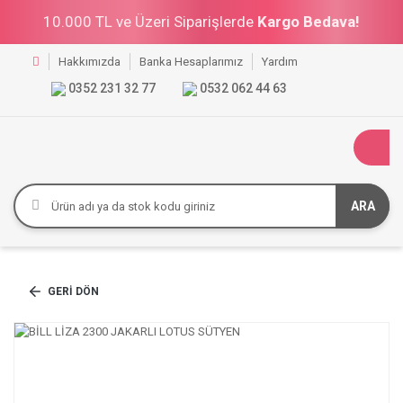
10.000 TL ve Üzeri Siparişlerde
Kargo Bedava!
Hakkımızda
Banka Hesaplarımız
Yardım
0352 231 32 77
0532 062 44 63
ARA
GERI DÖN