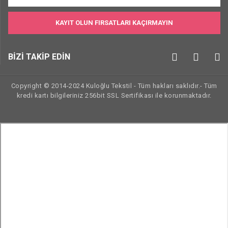
KAYIT OLUN FIRSATLARI KAÇIRMAYIN
BİZİ TAKİP EDİN
Copyright © 2014-2024 Kuloğlu Tekstil - Tüm hakları saklıdır.- Tüm
kredi kartı bilgileriniz 256bit SSL Sertifikası ile korunmaktadır.