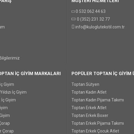
PARİŞ
MÜŞTERİ HİZMETLERİ
0 532 062 44 63
0 (352) 231 32 77
GÖNDER
tum
info@kuloglutekstil.com.tr
ilgilerimiz
PTAN İÇ GİYİM MARKALARI
POPÜLER TOPTAN İÇ GİYİM 
İç Giyim
Toptan Sütyen
ıldızı İç Giyim
Toptan Kadın Atlet
 İç Giyim
Toptan Kadın Pijama Takımı
Giyim
Toptan Erkek Atlet
 Giyim
Toptan Erkek Boxer
Çorap
Toptan Erkek Pijama Takımı
r Çorap
Toptan Erkek Çocuk Atlet