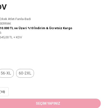
DV
Erkek Atlet-Fanila-Badi
BERRAK
10.000 TL ve Üzeri %10 İndirim & Ücretsiz Kargo
6
645,00 TL + KDV
56-XL
60-2XL
(10)
SEÇİM YAPINIZ