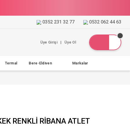
0352 231 32 77
0532 062 44 63
Üye Girişi
|
Üye Ol
Termal
Bere-Eldiven
Markalar
KEK RENKLİ RİBANA ATLET