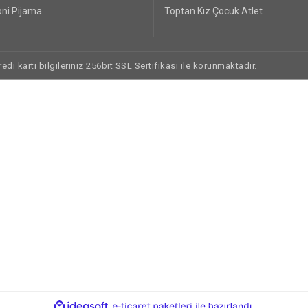
ni Pijama
Toptan Kız Çocuk Atlet
di kartı bilgileriniz 256bit SSL Sertifikası ile korunmaktadır.
ile
ideasoft
e-