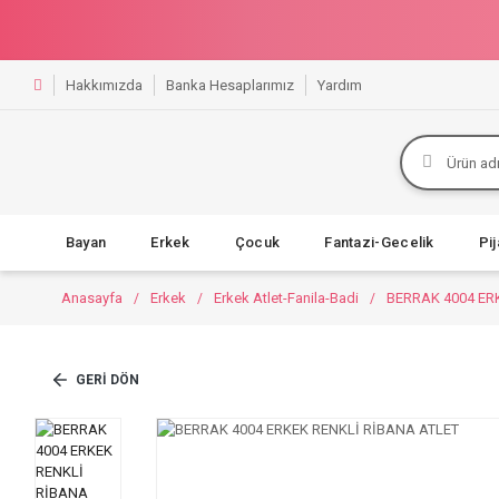
Hakkımızda
Banka Hesaplarımız
Yardım
Bayan
Erkek
Çocuk
Fantazi-Gecelik
Pi
Anasayfa
Erkek
Erkek Atlet-Fanila-Badi
BERRAK 4004 ER
GERI DÖN