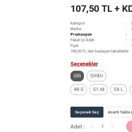
107,50 TL + K
Kategori
Marka
Promosyon
Paket İçi Adet:
Fiyat
709,50 TL den başlayan taksitlerle!
Seçenekler
GRİ
SİYAH
48-S
51-M
54-L
Seçenek Seç
Asorti Tablo 
Adet :