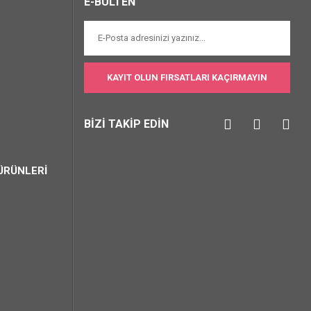
E-BÜLTEN
KAYIT OLUN FIRSATLARI KAÇIRMAYIN
BİZİ TAKİP EDİN
ÜRÜNLERİ