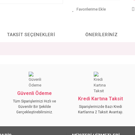
TAKSIT SEÇENEKLERI
ÖNERILERINIZ
da yetersiz gördüğünüz noktaları öneri formunu kullanarak tarafımıza iletebilirs
Bu ürüne ilk yorumu siz yapın!
YORUM YAZ
Güvenli Ödeme
Kredi Kartına Taksit
Tüm Siparişlerinizi Hızlı ve
Güvenilir Bir Şekilde
Siparişlerinizde Bazı Kredi
Gerçekleştirebilirsiniz.
Kartlarına 2 Taksit Avantajı.