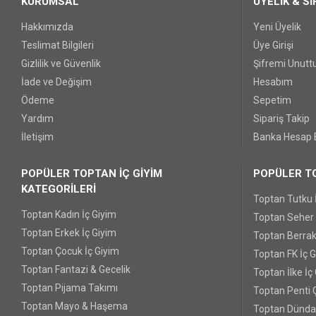
KURUMSAL
ÜYELİK & Sİ
Hakkımızda
Yeni Üyelik
Teslimat Bilgileri
Üye Girişi
Gizlilik ve Güvenlik
Şifremi Unut
İade ve Değişim
Hesabım
Ödeme
Sepetim
Yardım
Sipariş Takip
İletişim
Banka Hesap B
POPÜLER TOPTAN İÇ GİYİM
POPÜLER TO
KATEGORİLERİ
Toptan Tutku 
Toptan Kadın İç Giyim
Toptan Seher Y
Toptan Erkek İç Giyim
Toptan Berrak
Toptan Çocuk İç Giyim
Toptan FK İç 
Toptan Fantazi & Gecelik
Toptan İlke İç
Toptan Pijama Takımı
Toptan Penti 
Toptan Mayo & Haşema
Toptan Dünda