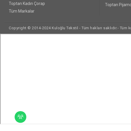
Toptan Kadın Çorap
Toptan Pijamo
Tüm Markalar
Copyright © 2014-2024 Kuloğlu Tekstil - Tüm hakları saklıdır.- Tüm kre