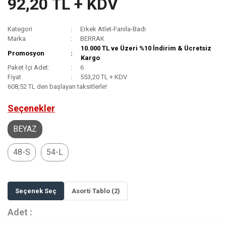
92,20 TL + KDV
Kategori
Erkek Atlet-Fanila-Badi
Marka
BERRAK
10.000 TL ve Üzeri %10 İndirim & Ücretsiz
Promosyon
Kargo
Paket İçi Adet:
6
Fiyat
553,20 TL + KDV
608,52 TL den başlayan taksitlerle!
Seçenekler
BEYAZ
48-S
54-L
Seçenek Seç
Asorti Tablo (2)
Adet :