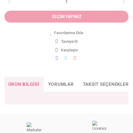
SEÇİM YAPINIZ
Tavsiye Et
Karşılaştır
ÜRÜN BILGISI
YORUMLAR
TAKSIT SEÇENEKLERI
Bu ürünün fiyat bilgisi, resim, ürün açıklamalarında ve diğer
konularda yetersiz gördüğünüz noktaları öneri formunu
Bu ürüne ilk yorumu siz yapın!
kullanarak tarafımıza iletebilirsiniz.
Görüş ve önerileriniz için teşekkür ederiz.