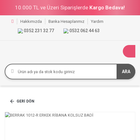
10.000 TL ve Üzeri Siparişlerde
Kargo Bedava!
Hakkımızda
Banka Hesaplarımız
Yardım
0352 231 32 77
0532 062 44 63
ARA
GERI DÖN