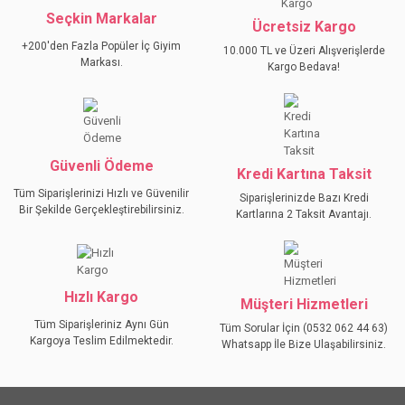
Seçkin Markalar
YORUM YAZ
Ücretsiz Kargo
Ürün resmi kalitesiz, bozuk veya görüntülenemiyor.
+200'den Fazla Popüler İç Giyim
10.000 TL ve Üzeri Alışverişlerde
Ürün açıklamasında eksik bilgiler bulunuyor.
Markası.
Kargo Bedava!
Ürün bilgilerinde hatalar bulunuyor.
Ürün fiyatı diğer sitelerden daha pahalı.
Bu ürüne benzer farklı alternatifler olmalı.
Güvenli Ödeme
Kredi Kartına Taksit
Tüm Siparişlerinizi Hızlı ve Güvenilir
Siparişlerinizde Bazı Kredi
Bir Şekilde Gerçekleştirebilirsiniz.
Kartlarına 2 Taksit Avantajı.
GÖNDER
Hızlı Kargo
Müşteri Hizmetleri
Tüm Siparişleriniz Aynı Gün
Tüm Sorular İçin (0532 062 44 63)
Kargoya Teslim Edilmektedir.
Whatsapp İle Bize Ulaşabilirsiniz.