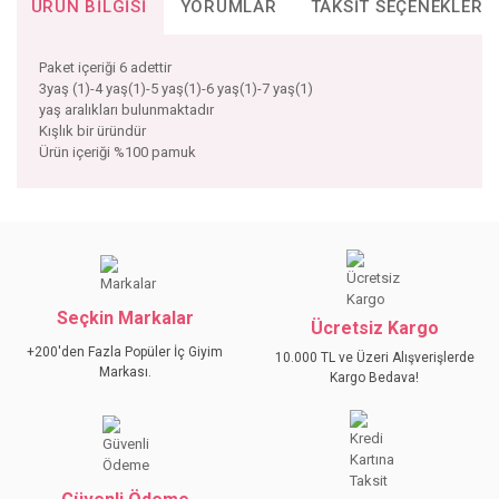
ÜRÜN BILGISI
YORUMLAR
TAKSIT SEÇENEKLERI
Paket içeriği 6 adettir
3yaş (1)-4 yaş(1)-5 yaş(1)-6 yaş(1)-7 yaş(1)
yaş aralıkları bulunmaktadır
Kışlık bir üründür
Ürün içeriği %100 pamuk
Bu ürünün fiyat bilgisi, resim, ürün açıklamalarında ve diğer
konularda yetersiz gördüğünüz noktaları öneri formunu
Bu ürüne ilk yorumu siz yapın!
kullanarak tarafımıza iletebilirsiniz.
Görüş ve önerileriniz için teşekkür ederiz.
Seçkin Markalar
YORUM YAZ
Ücretsiz Kargo
Ürün resmi kalitesiz, bozuk veya görüntülenemiyor.
+200'den Fazla Popüler İç Giyim
10.000 TL ve Üzeri Alışverişlerde
Ürün açıklamasında eksik bilgiler bulunuyor.
Markası.
Kargo Bedava!
Ürün bilgilerinde hatalar bulunuyor.
Ürün fiyatı diğer sitelerden daha pahalı.
Bu ürüne benzer farklı alternatifler olmalı.