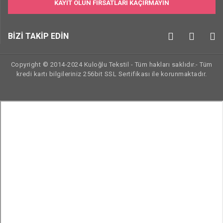
KAYIT OLUN FIRSATLARI KAÇIRMAYIN
BİZİ TAKİP EDİN
Copyright © 2014-2024 Kuloğlu Tekstil - Tüm hakları saklıdır.- Tüm
kredi kartı bilgileriniz 256bit SSL Sertifikası ile korunmaktadır.