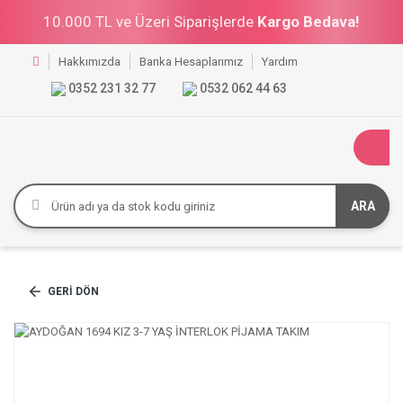
10.000 TL ve Üzeri Siparişlerde
Kargo Bedava!
Hakkımızda
Banka Hesaplarımız
Yardım
0352 231 32 77
0532 062 44 63
ARA
GERI DÖN