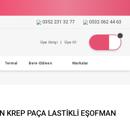
0352 231 32 77
0532 062 44 63
Üye Girişi
|
Üye Ol
Termal
Bere-Eldiven
Markalar
AN KREP PAÇA LASTİKLİ EŞOFMAN