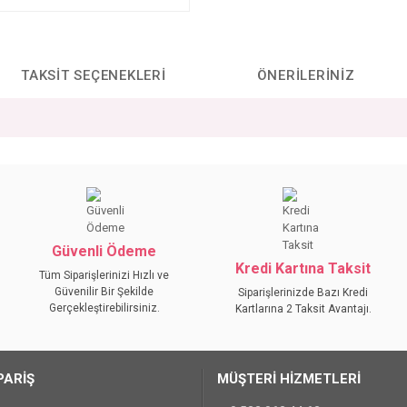
TAKSIT SEÇENEKLERI
ÖNERILERINIZ
da yetersiz gördüğünüz noktaları öneri formunu kullanarak tarafımıza iletebilirs
Bu ürüne ilk yorumu siz yapın!
YORUM YAZ
Güvenli Ödeme
Kredi Kartına Taksit
Tüm Siparişlerinizi Hızlı ve
Güvenilir Bir Şekilde
Siparişlerinizde Bazı Kredi
Gerçekleştirebilirsiniz.
Kartlarına 2 Taksit Avantajı.
PARİŞ
MÜŞTERİ HİZMETLERİ