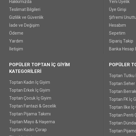
Hakkımızda
Yeni Üyelik
Teslimat Bilgileri
Üye Girişi
Gizlilik ve Güvenlik
Şifremi Unut
İade ve Değişim
Hesabım
Ödeme
Sepetim
Yardım
Sipariş Takip
İletişim
Banka Hesap B
POPÜLER TOPTAN İÇ GİYİM
POPÜLER TO
KATEGORİLERİ
Toptan Tutku 
Toptan Kadın İç Giyim
Toptan Seher Y
Toptan Erkek İç Giyim
Toptan Berrak
Toptan Çocuk İç Giyim
Toptan FK İç 
Toptan Fantazi & Gecelik
Toptan İlke İç
Toptan Pijama Takımı
Toptan Penti 
Toptan Mayo & Haşema
Toptan Dünda
Toptan Kadın Çorap
Toptan Pijamo