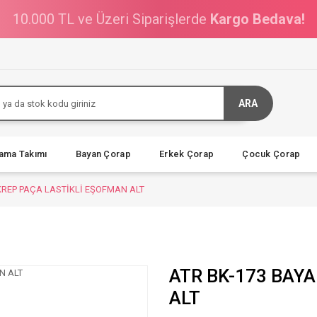
10.000 TL ve Üzeri Siparişlerde
Kargo Bedava!
ARA
jama Takımı
Bayan Çorap
Erkek Çorap
Çocuk Çorap
KREP PAÇA LASTİKLİ EŞOFMAN ALT
ATR BK-173 BAY
ALT