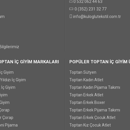
0 532 062 44 63
0 (352) 231 32 77
GÖNDER
tum
info@kuloglutekstil.com.tr
ilgilerimiz
PTAN İÇ GİYİM MARKALARI
POPÜLER TOPTAN İÇ GİYİM 
İç Giyim
Toptan Sütyen
ıldızı İç Giyim
Toptan Kadın Atlet
 İç Giyim
Toptan Kadın Pijama Takımı
Giyim
Toptan Erkek Atlet
 Giyim
Toptan Erkek Boxer
Çorap
Toptan Erkek Pijama Takımı
r Çorap
Toptan Erkek Çocuk Atlet
ni Pijama
Toptan Kız Çocuk Atlet