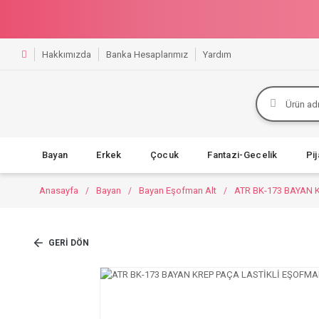
Hakkımızda
Banka Hesaplarımız
Yardım
Bayan
Erkek
Çocuk
Fantazi-Gecelik
Pi
Anasayfa
Bayan
Bayan Eşofman Alt
ATR BK-173 BAYAN 
GERI DÖN