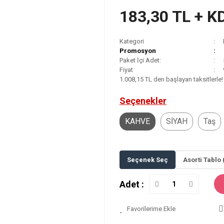
183,30 TL + K
Kategori
Promosyon
Paket İçi Adet:
Fiyat
1.008,15 TL den başlayan taksitlerle!
Seçenekler
KAHVE
SİYAH
Taş
Seçenek Seç
Asorti Tablo 
Adet :