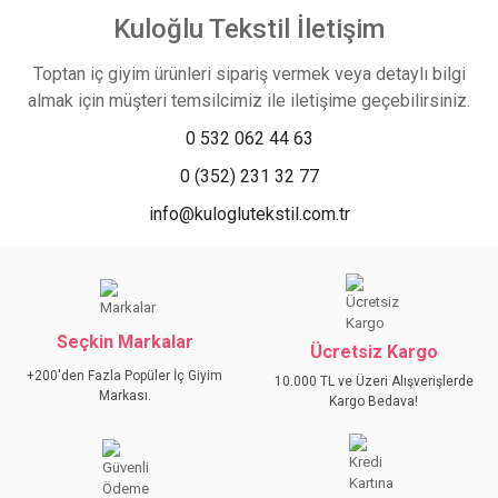
Kuloğlu Tekstil İletişim
Toptan iç giyim ürünleri sipariş vermek veya detaylı bilgi
almak için müşteri temsilcimiz ile iletişime geçebilirsiniz.
0 532 062 44 63
0 (352) 231 32 77
info@kuloglutekstil.com.tr
Seçkin Markalar
Ücretsiz Kargo
+200'den Fazla Popüler İç Giyim
10.000 TL ve Üzeri Alışverişlerde
Markası.
Kargo Bedava!