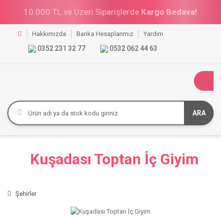
10.000 TL ve Üzeri Siparişlerde
Kargo Bedava!
Hakkımızda
Banka Hesaplarımız
Yardım
0352 231 32 77
0532 062 44 63
ARA
Kuşadası Toptan İç Giyim
Şehirler