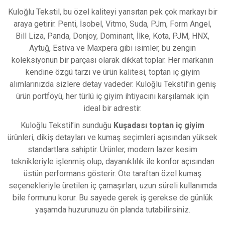
Kuloğlu Tekstil, bu özel kaliteyi yansıtan pek çok markayı bir
araya getirir. Penti, İsobel, Vitmo, Suda, PJm, Form Angel,
Bill Liza, Panda, Donjoy, Dominant, İlke, Kota, PJM, HNX,
Aytuğ, Estiva ve Maxpera gibi isimler, bu zengin
koleksiyonun bir parçası olarak dikkat toplar. Her markanın
kendine özgü tarzı ve ürün kalitesi, toptan iç giyim
alımlarınızda sizlere detay vadeder. Kuloğlu Tekstil’in geniş
ürün portföyü, her türlü iç giyim ihtiyacını karşılamak için
ideal bir adrestir.
Kuloğlu Tekstil’in sunduğu
Kuşadası toptan iç giyim
ürünleri, dikiş detayları ve kumaş seçimleri açısından yüksek
standartlara sahiptir. Ürünler, modern lazer kesim
teknikleriyle işlenmiş olup, dayanıklılık ile konfor açısından
üstün performans gösterir. Öte taraftan özel kumaş
seçenekleriyle üretilen iç çamaşırları, uzun süreli kullanımda
bile formunu korur. Bu sayede gerek iş gerekse de günlük
yaşamda huzurunuzu ön planda tutabilirsiniz.